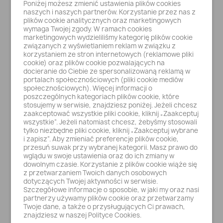
Poniżej możesz zmienić ustawienia plików cookies
naszych i naszych partnerów. Korzystanie przez nas z
plików cookie analitycznych oraz marketingowych
wymaga Twojej zgody. W ramach cookies
marketingowych wydzieliliśmy kategorię plików cookie
związanych z wyświetlaniem reklam w związku z
korzystaniem ze stron internetowych (reklamowe pliki
cookie) oraz plików cookie pozwalających na
Szybki podgląd
CHINET MENUBOX NIEDZIELONY 22 x 20 cm a50
docieranie do Ciebie ze spersonalizowaną reklamą w
4394 PULPA TRZCINOWA
portalach społecznościowych (pliki cookie mediów
42,44 zł
społecznościowych). Więcej informacji o
poszczególnych kategoriach plików cookie, które
stosujemy w serwisie, znajdziesz poniżej. Jeżeli chcesz
DO KOSZYKA
zaakceptować wszystkie pliki cookie, kliknij „Zaakceptuj
wszystkie”. Jeżeli natomiast chcesz, żebyśmy stosowali
tylko niezbędne pliki cookie, kliknij „Zaakceptuj wybrane
i zapisz”. Aby zmieniać preferencje plików cookie,
przesuń suwak przy wybranej kategorii. Masz prawo do
wglądu w swoje ustawienia oraz do ich zmiany w
dowolnym czasie. Korzystanie z plików cookie wiąże się
z przetwarzaniem Twoich danych osobowych
dotyczących Twojej aktywności w serwisie.
Szczegółowe informacje o sposobie, w jaki my oraz nasi
partnerzy używamy plików cookie oraz przetwarzamy
Twoje dane, a także o przysługujących Ci prawach,
znajdziesz w naszej Polityce Cookies.