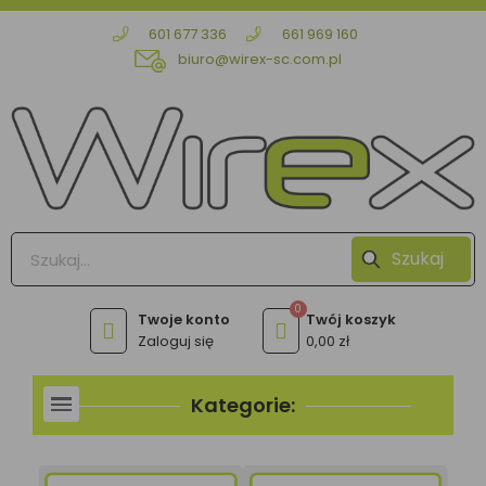
601 677 336
661 969 160
biuro@wirex-sc.com.pl
Szukaj
Zaloguj się
0,00 zł
Kategorie: