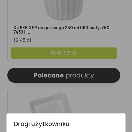
KUBEK XPP do gorącego 250 ml fi80 biały a'50
7439 II L
12,45 zł
DO KOSZYKA
Polecane
produkty
Drogi użytkowniku