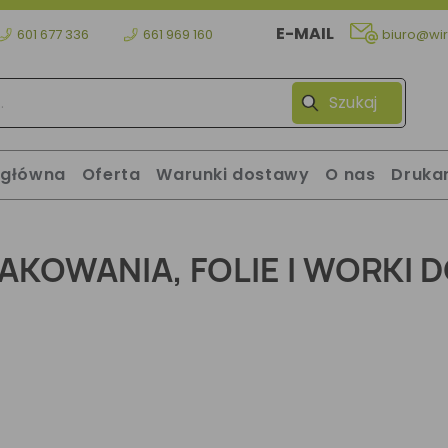
E-MAIL
601 677 336
661 969 160
biuro@wir
Szukaj
 główna
Oferta
Warunki dostawy
O nas
Druka
AKOWANIA, FOLIE I WORKI