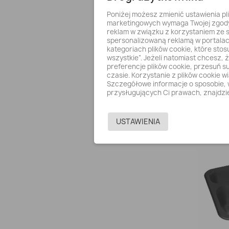
Poniżej możesz zmienić ustawienia pl
marketingowych wymaga Twojej zgody.
reklam w związku z korzystaniem ze s
spersonalizowaną reklamą w portalac
kategoriach plików cookie, które stos
wszystkie”. Jeżeli natomiast chcesz, ż
preferencje plików cookie, przesuń s
czasie. Korzystanie z plików cookie 
Szczegółowe informacje o sposobie, 
CATER
przysługujących Ci prawach, znajdzie
USTAWIENIA