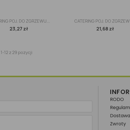
Szybki podgląd
Szybki podgląd


ING POJ. DO ZGRZEWU...
CATERING POJ. DO ZGRZEWU
23,27 zł
21,68 zł
1-12 z 29 pozycji
INFO
RODO
Regulami
Dostawa i
Zwroty