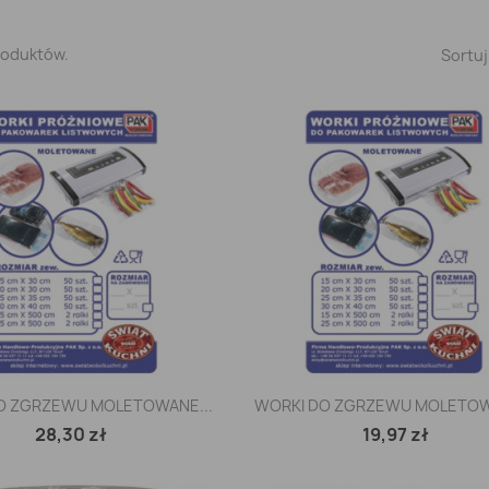
roduktów.
Sortuj
Szybki podgląd
Szybki podgląd


O ZGRZEWU MOLETOWANE...
WORKI DO ZGRZEWU MOLETOW
28,30 zł
19,97 zł