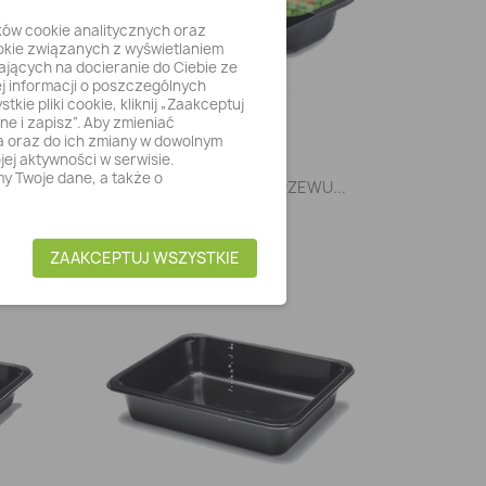
ików cookie analitycznych oraz
okie związanych z wyświetlaniem
ających na docieranie do Ciebie ze
j informacji o poszczególnych
ie pliki cookie, kliknij „Zaakceptuj
ne i zapisz”. Aby zmieniać
ia oraz do ich zmiany w dowolnym
ej aktywności w serwisie.
y Twoje dane, a także o
Szybki podgląd

...
CATERING POJ. DO ZGRZEWU...
29,21 zł
ZAAKCEPTUJ WSZYSTKIE