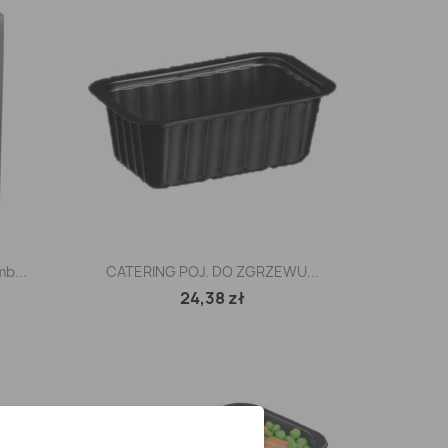
Szybki podgląd

b...
CATERING POJ. DO ZGRZEWU...
24,38 zł