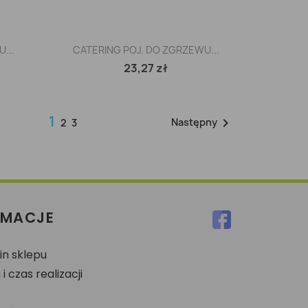
Szybki podgląd

...
CATERING POJ. DO ZGRZEWU...
23,27 zł
1

Następny
2
3
RMACJE
n sklepu
 czas realizacji