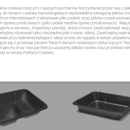
ików cookies naszych i naszych partnerów. Korzystanie przez nas z pl
 W ramach cookies marketingowych wydzieliliśmy kategorię plików co
tron internetowych (reklamowe pliki cookie) oraz plików cookie pozwal
h społecznościowych (pliki cookie mediów społecznościowych). Więce
ujemy w serwisie, znajdziesz poniżej. Jeżeli chcesz zaakceptować wszystk
ebyśmy stosowali tylko niezbędne pliki cookie, kliknij „Zaakceptuj wybra
uwak przy wybranej kategorii. Masz prawo do wglądu w swoje ustawien
wiąże się z przetwarzaniem Twoich danych osobowych dotyczących Twoj
w jaki my oraz nasi partnerzy używamy plików cookie oraz przetwarzam
Szybki podgląd
Szybki podgląd


ING POJ. DO ZGRZEWU...
CATERING POJ. DO ZGRZEWU
sz w naszej Polityce Cookies.
32,06 zł
32,83 zł