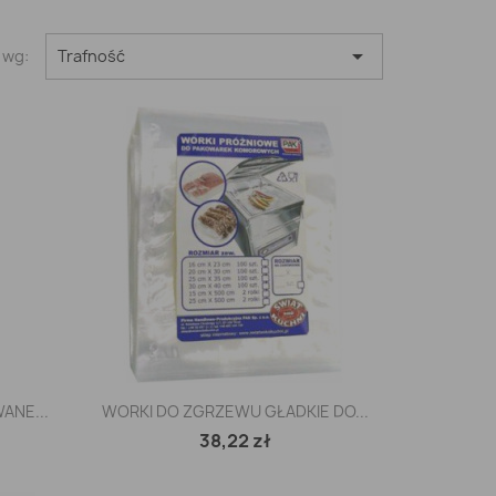

 wg:
Trafność
Szybki podgląd

ANE...
WORKI DO ZGRZEWU GŁADKIE DO...
38,22 zł