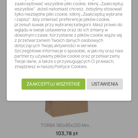
zaakceptować wszystkie pliki cookie, kliknij „Zaakceptuj
wszystkie”. Jeżeli natomiast chcesz, żebyśmy stosowali
tylko niezbędne pliki cookie, kliknij „Zaakceptuj wybrane
TORBA 280x160x260 Mm...
i zapisz”. Aby zmieniać preferencje plików cookie,
przesuń suwak przy wybranej kategorii. Masz prawo do
117,40 zł
wglądu w swoje ustawienia oraz do ich zmiany w
dowolnym czasie. Korzystanie z plików cookie wiąże się
z przetwarzaniem Twoich danych osobowych
dotyczących Twojej aktywności w serwisie.
OBECNIE BRAK NA STANIE
Szczegółowe informacje o sposobie, w jaki my oraz nasi
partnerzy używamy plików cookie oraz przetwarzamy
Twoje dane, a także o przysługujących Ci prawach,
znajdziesz w naszej Polityce Cookies.
ZAAKCEPTUJ WSZYSTKIE
USTAWIENIA
TORBA 180x85x230 Mm...
103,78 zł