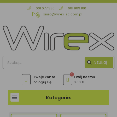
601 677 336
661 969 160
biuro@wirex-sc.com.pl
Szukaj
Zaloguj się
0,00 zł
Kategorie: