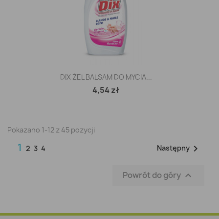
DIX ŻEL BALSAM DO MYCIA...
4,54 zł
Pokazano 1-12 z 45 pozycji
1

Następny
2
3
4
Powrót do góry
