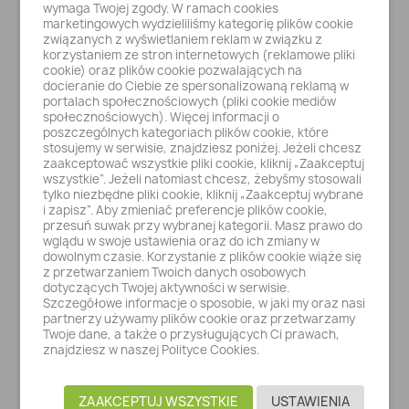
wymaga Twojej zgody. W ramach cookies
marketingowych wydzieliliśmy kategorię plików cookie
związanych z wyświetlaniem reklam w związku z
korzystaniem ze stron internetowych (reklamowe pliki
cookie) oraz plików cookie pozwalających na
docieranie do Ciebie ze spersonalizowaną reklamą w
portalach społecznościowych (pliki cookie mediów
społecznościowych). Więcej informacji o
poszczególnych kategoriach plików cookie, które
stosujemy w serwisie, znajdziesz poniżej. Jeżeli chcesz
zaakceptować wszystkie pliki cookie, kliknij „Zaakceptuj
wszystkie”. Jeżeli natomiast chcesz, żebyśmy stosowali
JAX12 ODTŁUSZCZACZ W ŻELU...
tylko niezbędne pliki cookie, kliknij „Zaakceptuj wybrane
i zapisz”. Aby zmieniać preferencje plików cookie,
108,24 zł
przesuń suwak przy wybranej kategorii. Masz prawo do
wglądu w swoje ustawienia oraz do ich zmiany w
dowolnym czasie. Korzystanie z plików cookie wiąże się
z przetwarzaniem Twoich danych osobowych
dotyczących Twojej aktywności w serwisie.
Szczegółowe informacje o sposobie, w jaki my oraz nasi
partnerzy używamy plików cookie oraz przetwarzamy
Twoje dane, a także o przysługujących Ci prawach,
znajdziesz w naszej Polityce Cookies.
ZAAKCEPTUJ WSZYSTKIE
USTAWIENIA