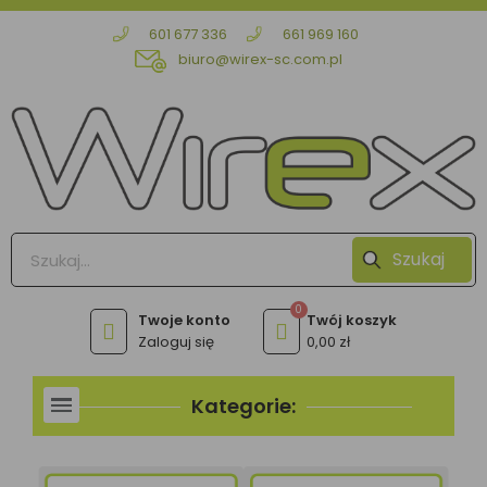
601 677 336
661 969 160
biuro@wirex-sc.com.pl
Szukaj
Zaloguj się
0,00 zł
Kategorie: