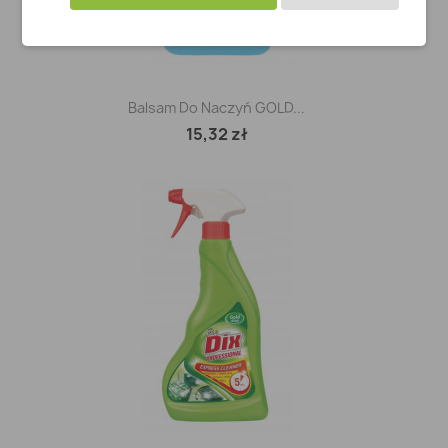
Balsam Do Naczyń GOLD...
15,32 zł