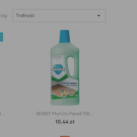

 wg:
Trafność
E
Szybki podgląd

...
SENSIT Płyn Do Paneli 750...
10,44 zł