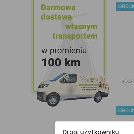
OBECN
VOIGT
OBECN
Drogi użytkowniku