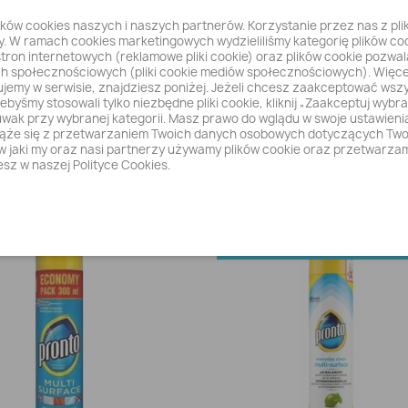
ików cookies naszych i naszych partnerów. Korzystanie przez nas z pl
 W ramach cookies marketingowych wydzieliliśmy kategorię plików co
tron internetowych (reklamowe pliki cookie) oraz plików cookie pozwal
h społecznościowych (pliki cookie mediów społecznościowych). Więce
ujemy w serwisie, znajdziesz poniżej. Jeżeli chcesz zaakceptować wszystk
ebyśmy stosowali tylko niezbędne pliki cookie, kliknij „Zaakceptuj wybra
uwak przy wybranej kategorii. Masz prawo do wglądu w swoje ustawien
wiąże się z przetwarzaniem Twoich danych osobowych dotyczących Twoj
w jaki my oraz nasi partnerzy używamy plików cookie oraz przetwarzam
Szybki podgląd
Szybki podgląd


GT VC 340 - PARKIET...
PRONTO Sprey Do Mebli..
sz w naszej Polityce Cookies.
23,97 zł
13,10 zł
OBECNIE BRAK NA STANI