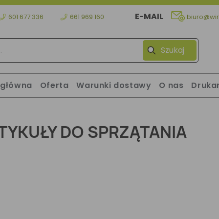
E-MAIL
601 677 336
661 969 160
biuro@wir
Szukaj
 główna
Oferta
Warunki dostawy
O nas
Druka
TYKUŁY DO SPRZĄTANIA