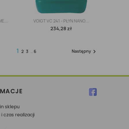
Szybki podgląd

E...
VOIGT VC 241 - PŁYN NANO...
234,28 zł
1

Następny
2
3
…
6
RMACJE
n sklepu
 czas realizacji