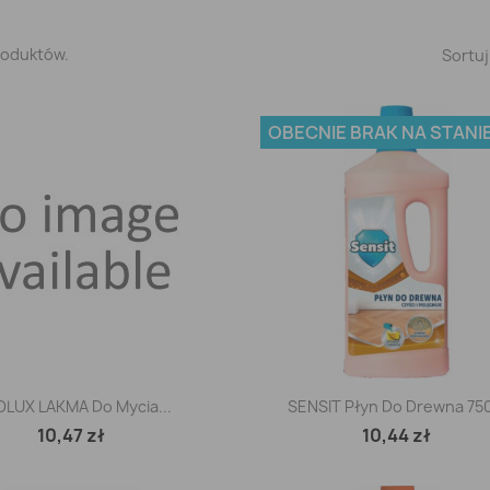
roduktów.
Sortuj
OBECNIE BRAK NA STANI
Szybki podgląd
Szybki podgląd


OLUX LAKMA Do Mycia...
SENSIT Płyn Do Drewna 750
10,47 zł
10,44 zł