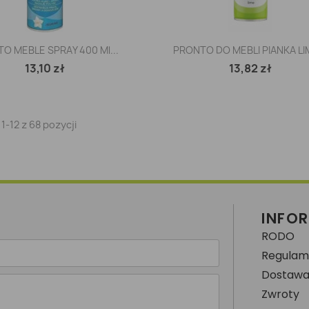
Szybki podgląd
Szybki podgląd


O MEBLE SPRAY 400 Ml...
PRONTO DO MEBLI PIANKA LIM
13,10 zł
13,82 zł
1-12 z 68 pozycji
INFO
RODO
Regulami
Dostawa i
Zwroty