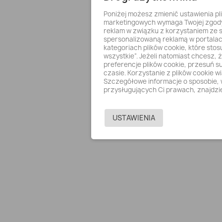
Poniżej możesz zmienić ustawienia pl
marketingowych wymaga Twojej zgody.
reklam w związku z korzystaniem ze s
spersonalizowaną reklamą w portalac
kategoriach plików cookie, które stos
wszystkie”. Jeżeli natomiast chcesz, ż
preferencje plików cookie, przesuń s
czasie. Korzystanie z plików cookie 
Szczegółowe informacje o sposobie, 
VOI
przysługujących Ci prawach, znajdzie
USTAWIENIA