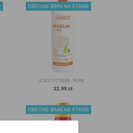
E
OBECNIE BRAK NA STANIE
Szybki podgląd

VOIGT VC 300B - PŁYN...
22,99 zł
OBECNIE BRAK NA STANIE