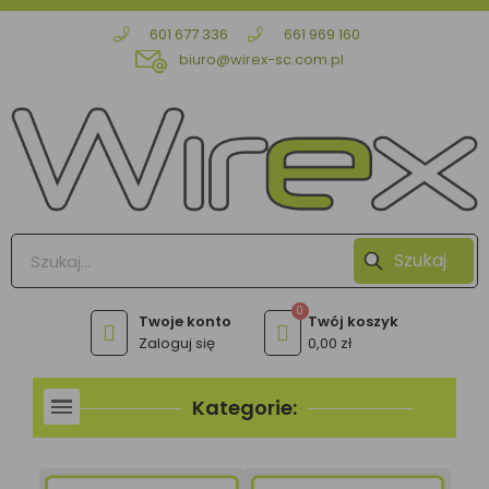
601 677 336
661 969 160
biuro@wirex-sc.com.pl
Szukaj
Zaloguj się
0,00 zł
Kategorie: