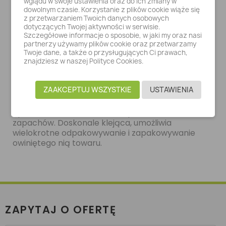
wglądu w swoje ustawienia oraz do ich zmiany w
Więcej informacji
dowolnym czasie. Korzystanie z plików cookie wiąże się
z przetwarzaniem Twoich danych osobowych
dotyczących Twojej aktywności w serwisie.
Folia PVC wykorzystywana jest do pakowania
Szczegółowe informacje o sposobie, w jaki my oraz nasi
produktów spożywczych (m.in. wędlin, ryb,
partnerzy używamy plików cookie oraz przetwarzamy
nabiału, pieczywa, warzyw, owoców). Po
Twoje dane, a także o przysługujących Ci prawach,
nałożeniu na poziomy dyspenser z ucinarką
znajdziesz w naszej Polityce Cookies.
umożliwia bardzo szybkie zapakowanie każdego
towaru, który wymaga ochrony przed
ZAAKCEPTUJ WSZYSTKIE
USTAWIENIA
zabrudzeniem lub wyschnięciem. Zapobiega
przedostawaniu się wilgoci z wewnątrz
opakowania i obustronnemu przenikaniu
zapachów. Doskonale klejąca, umożliwia
wielokrotne odpakowywanie i zapakowywanie
owiniętego nią towaru.
ZAPYTAJ O OFERTĘ