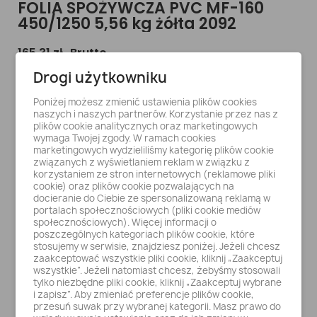
FOLIA SPOŻYWCZA PVC MF-160
450/1250 5,56 kg żółta 2092
165,31 zł
Brutto
Drogi użytkowniku
134,40 zł netto
Poniżej możesz zmienić ustawienia plików cookies
Stan magazynowy:
1
naszych i naszych partnerów. Korzystanie przez nas z
plików cookie analitycznych oraz marketingowych
Indeks
2092
wymaga Twojej zgody. W ramach cookies
marketingowych wydzieliliśmy kategorię plików cookie
związanych z wyświetlaniem reklam w związku z
FOLIA SPOŻYWCZA PVC MF-160 450/1250 5,56 kg
korzystaniem ze stron internetowych (reklamowe pliki
żółta
cookie) oraz plików cookie pozwalających na
docieranie do Ciebie ze spersonalizowaną reklamą w
portalach społecznościowych (pliki cookie mediów
społecznościowych). Więcej informacji o
poszczególnych kategoriach plików cookie, które
stosujemy w serwisie, znajdziesz poniżej. Jeżeli chcesz
zaakceptować wszystkie pliki cookie, kliknij „Zaakceptuj
wszystkie”. Jeżeli natomiast chcesz, żebyśmy stosowali
tylko niezbędne pliki cookie, kliknij „Zaakceptuj wybrane
Dodaj do koszyka
i zapisz”. Aby zmieniać preferencje plików cookie,
przesuń suwak przy wybranej kategorii. Masz prawo do